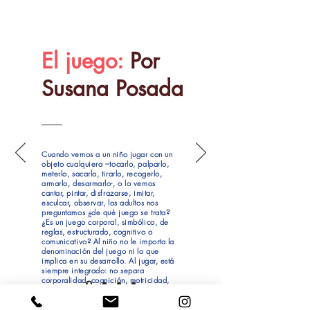
El juego:
Por
Susana Posada
Cuando vemos a un niño jugar con un
objeto cualquiera –tocarlo, palparlo,
meterlo, sacarlo, tirarlo, recogerlo,
armarlo, desarmarlo-, o lo vemos
cantar, pintar, disfrazarse, imitar,
esculcar, observar, los adultos nos
preguntamos ¿de qué juego se trata?
¿Es un juego corporal, simbólico, de
reglas, estructurado, cognitivo o
comunicativo? Al niño no le importa la
denominación del juego ni lo que
implica en su desarrollo. Al jugar, está
siempre integrado: no separa
corporalidad, cognición, motricidad,
comunicación, emoción; pone en el
juego todas sus ganas y su capacidad
para crear, interactuar, aprender,