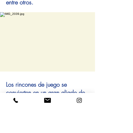
entre otros.
Los rincones de juego se
convierten en un gran aliado de
los procesos de exploración o
proyectos de investigación; se
enriquecen a partir de los
diferentes elementos
provocadores que pueden estar