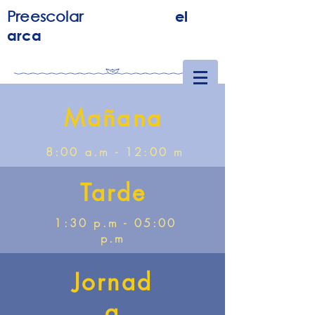
Preescolar
el
arca
Mañana
8:00 a.m - 12:00 m
Tarde
1:30 p.m - 05:00
p.m
Jornad
a