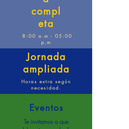
compl
eta
8:00 a.m - 05:00
p.m
Jornada
ampliada
Horas extra según
necesidad.
Eventos
Te invitamos a que