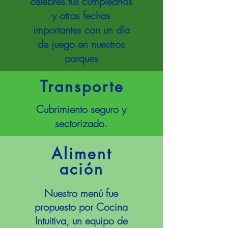
celebres tus cumpleaños
y otras fechas
importantes con un día
de juego en nuestros
parques
Transporte
Cubrimiento seguro y
sectorizado.
Aliment
ación
Nuestro menú fue
propuesto por Cocina
Intuitiva, un equipo de